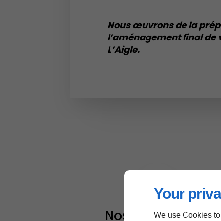
Nous œuvrons de la prép
l’aménagement final de v
L’Aigle.
Your priva
Nos prestations
We use Cookies to