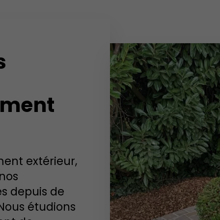
s
ement
nt extérieur,
 nos
s depuis de
Nous étudions