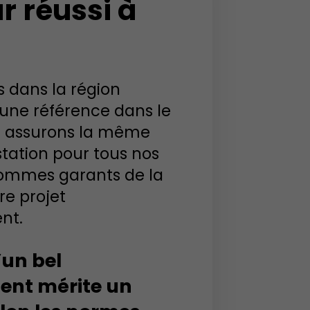
r réussi à
 dans la région
ne référence dans le
s assurons la même
station pour tous nos
sommes garants de la
re projet
nt.
’un bel
nt mérite un