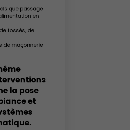
tels que passage
alimentation en
 de fossés, de
ts de maçonnerie
 même
nterventions
e la pose
biance et
 systèmes
atique.