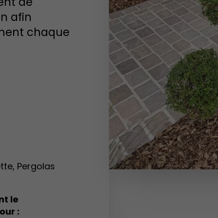
ent de
in afin
emment chaque
tte, Pergolas
t le
our :