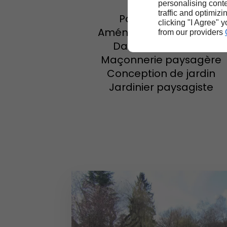
personalising conte
traffic and optimizi
Pose de clôtures
clicking "I Agree" 
Aménagement extérieur
from our providers
Dallage et pavage
Maçonnerie paysagère
Conception de jardin
Jardinier paysagiste