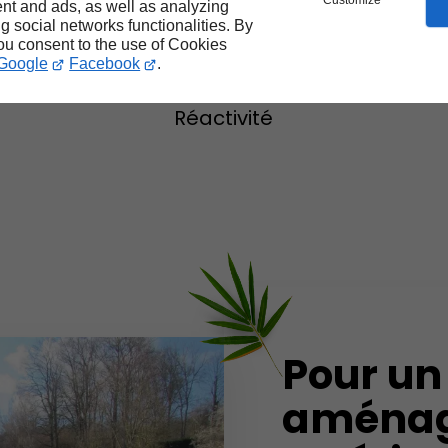
Customize
nt and ads, as well as analyzing
ng social networks functionalities. By
Expérience
you consent to the use of Cookies
Écoute
Google
Facebook
.
Accompagnement
Réactivité
Pour un
aména