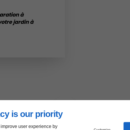
aration à
otre jardin à
cy is our priority
Nos avantages
 improve user experience by