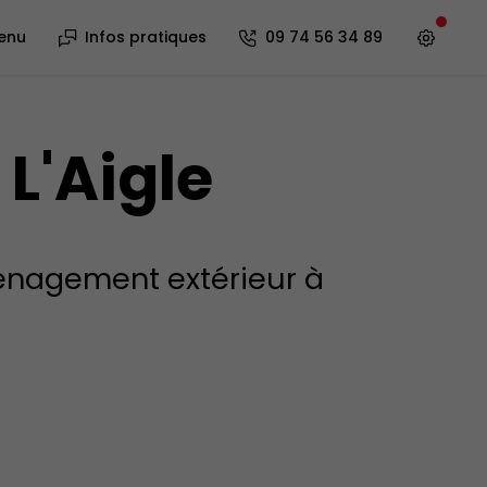
enu
Infos pratiques
09 74 56 34 89
L'Aigle
énagement extérieur à