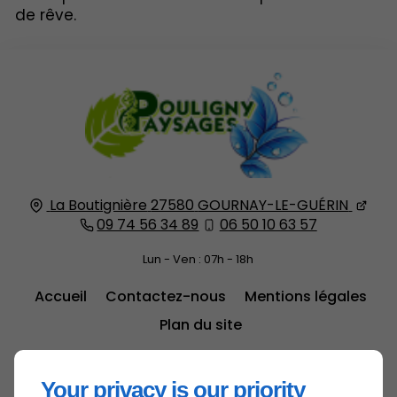
de rêve.
La Boutignière
27580
GOURNAY-LE-GUÉRIN
09 74 56 34 89
06 50 10 63 57
Lun - Ven : 07h - 18h
Accueil
Contactez-nous
Mentions légales
Plan du site
Your privacy is our priority