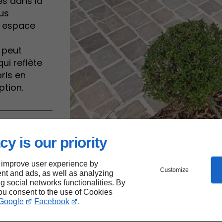
és dans la
us
un espace
 peut
ui reflète
ris en
ption.
inage
cy is our priority
 improve user experience by
Customize
nt and ads, as well as analyzing
ng social networks functionalities. By
you consent to the use of Cookies
Google
Facebook
.
in est