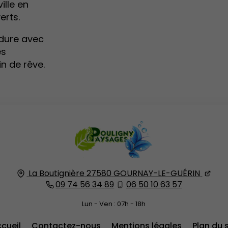
ille en
erts.
rdure avec
ès
n de rêve.
La Boutignière
27580
GOURNAY-LE-GUÉRIN
09 74 56 34 89
06 50 10 63 57
Lun - Ven : 07h - 18h
cueil
Contactez-nous
Mentions légales
Plan du s