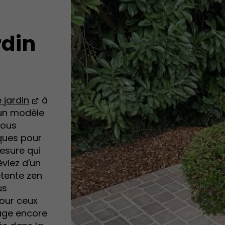
rdin
 jardin
à
 un modèle
nous
ques pour
esure qui
êviez d'un
étente zen
us
Pour ceux
nage encore