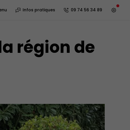
enu
Infos pratiques
09 74 56 34 89
la région de