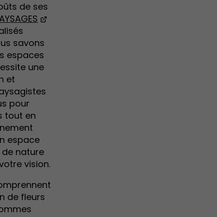
oûts de ses
PAYSAGES
alisés
ous savons
es espaces
cessite une
n et
paysagistes
us pour
s tout en
onnement
 un espace
n de nature
otre vision.
comprennent
on de fleurs
 sommes