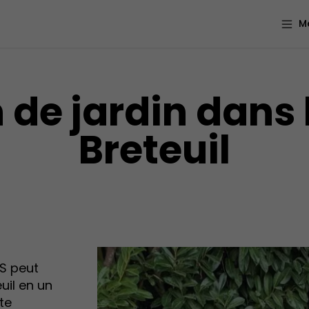
M
de jardin dans 
Breteuil
S peut
uil en un
rte